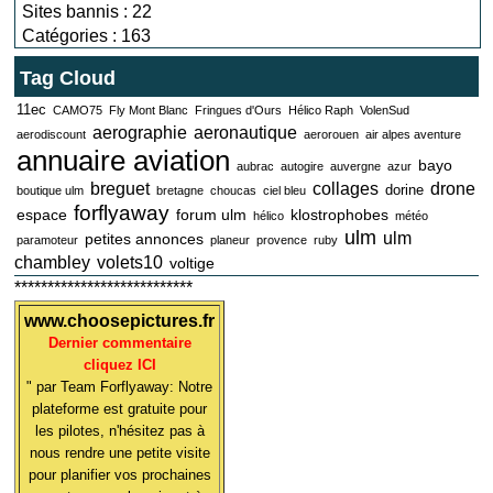
Sites bannis : 22
Catégories : 163
Tag Cloud
11ec
CAMO75
Fly Mont Blanc
Fringues d'Ours
Hélico Raph
VolenSud
aerographie
aeronautique
aerodiscount
aerorouen
air alpes aventure
annuaire aviation
bayo
aubrac
autogire
auvergne
azur
breguet
collages
drone
dorine
boutique ulm
bretagne
choucas
ciel bleu
forflyaway
espace
forum ulm
klostrophobes
hélico
météo
ulm
ulm
petites annonces
paramoteur
planeur
provence
ruby
chambley
volets10
voltige
***************************
www.choosepictures.fr
Dernier commentaire
cliquez ICI
" par Team Forflyaway: Notre
plateforme est gratuite pour
les pilotes, n'hésitez pas à
nous rendre une petite visite
pour planifier vos prochaines