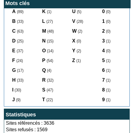
Mots clés
A
K
U
0
(89)
(1)
(5)
(0)
B
L
V
1
(33)
(27)
(28)
(0)
C
M
W
2
(63)
(48)
(2)
(0)
D
N
X
3
(25)
(15)
(0)
(1)
E
O
Y
4
(37)
(14)
(2)
(0)
F
P
Z
5
(24)
(54)
(1)
(1)
G
Q
6
(17)
(4)
(1)
H
R
7
(33)
(32)
(1)
I
S
8
(30)
(47)
(1)
J
T
9
(9)
(22)
(1)
Statistiques
Sites référencés : 3636
Sites refusés : 1569