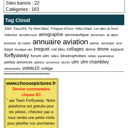
Sites bannis : 22
Catégories : 163
Tag Cloud
11ec
Easy2Fly
Fly Mont Blanc
Fringues d'Ours
Hélico Raph
Les ailes du Nord
aerographie
aeronautique
VolenSud
aerodiscount
aerorouen
air alpes
annuaire aviation
aventure
air copter
aubrac
auvergne
azur
breguet
collages
drone
bayo
espace
ciel bleu
dorine
boutique ulm
forflyaway
forum ulm
klostrophobes
hélico
météo
paramoteur
ulm
ulm chambley
petites annonces
planeur
provence
sky4u
volets10
voltige
ulmavendre
***************************
www.choosepictures.fr
Dernier commentaire
cliquez ICI
" par Team Forflyaway: Notre
plateforme est gratuite pour
les pilotes, n'hésitez pas à
nous rendre une petite visite
pour planifier vos prochaines