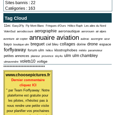
Sites bannis : 22
Catégories : 163
Tag Cloud
11ec
Easy2Fly
Fly Mont Blanc
Fringues d'Ours
Hélico Raph
Les ailes du Nord
aerographie
aeronautique
VolenSud
aerodiscount
aerorouen
air alpes
annuaire aviation
aventure
air copter
aubrac
auvergne
azur
breguet
collages
drone
bayo
espace
ciel bleu
dorine
boutique ulm
forflyaway
forum ulm
klostrophobes
hélico
météo
paramoteur
ulm
ulm chambley
petites annonces
planeur
provence
sky4u
volets10
voltige
ulmavendre
***************************
www.choosepictures.fr
Dernier commentaire
cliquez ICI
" par Team Forflyaway: Notre
plateforme est gratuite pour
les pilotes, n'hésitez pas à
nous rendre une petite visite
pour planifier vos prochaines