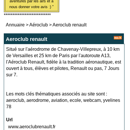
aventures par les airs et à
nous donner votre avis :) "
***************************
Annuaire
>
Aéroclub
>
Aeroclub renault
Aeroclub renault
Situé sur l'aérodrome de Chavenay-Villepreux, à 10 km
de Versailles et 25 km de Paris par l'autoroute A13,
l'Aéroclub Renault, fidèle à la tradition aéronautique, est
ouvert à tous, élèves et pilotes, Renault ou pas, 7 Jours
sur 7.
Les mots clés thématiques associés au site sont :
aeroclub
,
aerodrome
,
aviation
,
ecole
,
webcam
,
yvelines
78
Url
www.aeroclubrenault.fr