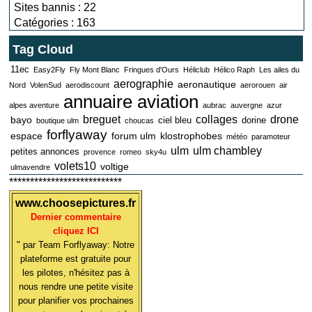
Sites bannis : 22
Catégories : 163
Tag Cloud
11ec
Easy2Fly
Fly Mont Blanc
Fringues d'Ours
Héliclub
Hélico Raph
Les ailes du
aerographie
aeronautique
Nord
VolenSud
aerodiscount
aerorouen
air
annuaire aviation
alpes aventure
aubrac
auvergne
azur
breguet
collages
drone
bayo
ciel bleu
dorine
boutique ulm
choucas
forflyaway
espace
forum ulm
klostrophobes
météo
paramoteur
ulm
ulm chambley
petites annonces
provence
romeo
sky4u
volets10
voltige
ulmavendre
***************************
www.choosepictures.fr
Dernier commentaire
cliquez ICI
" par Team Forflyaway: Notre
plateforme est gratuite pour
les pilotes, n'hésitez pas à
nous rendre une petite visite
pour planifier vos prochaines