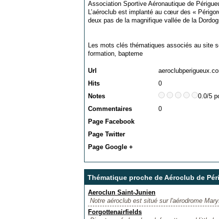
Association Sportive Aéronautique de Périgue
L’aéroclub est implanté au cœur des « Périgord
deux pas de la magnifique vallée de la Dordog
Les mots clés thématiques associés au site s
formation
,
bapteme
Url
aeroclubperigueux.c
Hits
0
Notes
0.0/5 p
Commentaires
0
Page Facebook
Page Twitter
Page Google +
Thématique proche de Aéroclub de Pér
Aeroclun Saint-Junien
Notre aéroclub est situé sur l'aérodrome Mary
Forgottenairfields