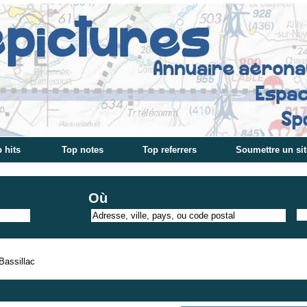
 hits
Top notes
Top referrers
Soumettre un sit
Où
Bassillac