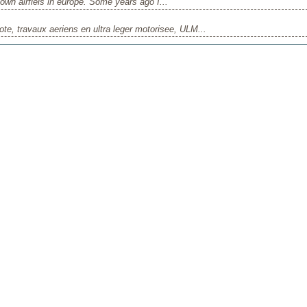
nown airfiels in europe. Some years ago I...
ote, travaux aeriens en ultra leger motorisee, ULM...