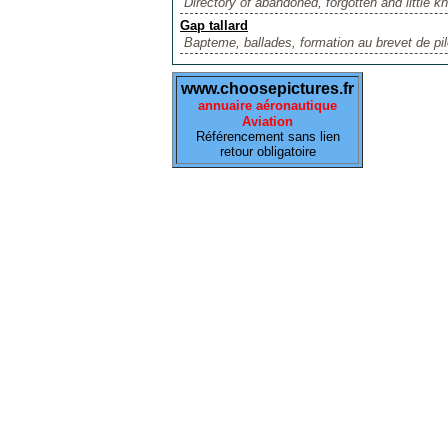
Directory of abandoned, forgotten and little k
Gap tallard
Bapteme, ballades, formation au brevet de pil
www.choosepictures.fr
annuaire aéronautique
Aviation
Référencement sans lien
retour obligatoire