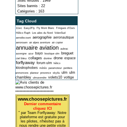
Sites refusés : 1949
Sites bannis : 22
Catégories : 163
Tag Cloud
11ec
Easy2Fly
Fly Mont Blanc
Fringues d'Ours
Hélico Raph
Les ailes du Nord
VolenSud
aerographie
aeronautique
aerodiscount
aerorouen
air alpes aventure
air copter
annuaire aviation
aubrac
breguet
bayo
auvergne
azur
boutique ulm
collages
drone
espace
ciel bleu
dorine
forflyaway
forum ulm
hélico
klostrophobes
petites
météo
paramoteur
ulm
ulm
annonces
planeur
provence
sky4u
chambley
volets10
voltige
ulmavendre
***************************
www.choosepictures.fr
Dernier commentaire
cliquez ICI
" par Team Forflyaway: Notre
plateforme est gratuite pour
les pilotes, n'hésitez pas à
nous rendre une petite visite