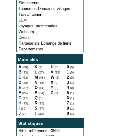
Simulateurs
Tourismes Domaines villages
Travail aerien
ULM
voyages, promenades
Webcam
Divers
Partenariats Echange de liens
Departements
Mots clés
A
K
U
0
(89)
(1)
(5)
(0)
B
L
V
1
(33)
(27)
(28)
(0)
C
M
W
2
(63)
(48)
(2)
(0)
D
N
X
3
(25)
(15)
(0)
(1)
E
O
Y
4
(37)
(14)
(2)
(0)
F
P
Z
5
(24)
(54)
(1)
(1)
G
Q
6
(17)
(4)
(1)
H
R
7
(33)
(32)
(1)
I
S
8
(30)
(47)
(1)
J
T
9
(9)
(22)
(1)
Statistiques
Sites référencés : 3598