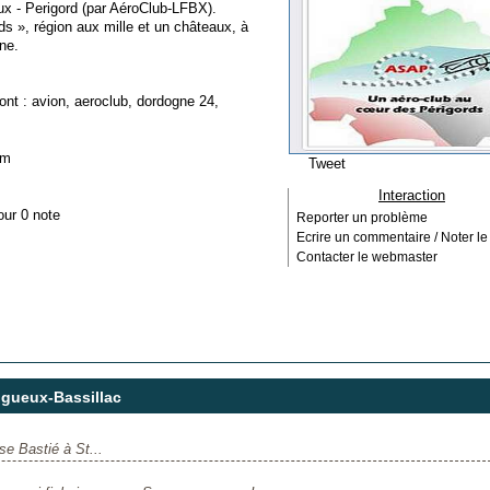
ux - Perigord (par AéroClub-LFBX).
s », région aux mille et un châteaux, à
ne.
ont :
avion
,
aeroclub
,
dordogne 24
,
om
Tweet
Interaction
our 0 note
Reporter un problème
Ecrire un commentaire / Noter le 
Contacter le webmaster
igueux-Bassillac
se Bastié à St...