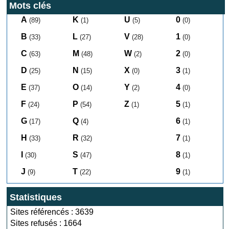
Mots clés
A
K
U
0
(89)
(1)
(5)
(0)
B
L
V
1
(33)
(27)
(28)
(0)
C
M
W
2
(63)
(48)
(2)
(0)
D
N
X
3
(25)
(15)
(0)
(1)
E
O
Y
4
(37)
(14)
(2)
(0)
F
P
Z
5
(24)
(54)
(1)
(1)
G
Q
6
(17)
(4)
(1)
H
R
7
(33)
(32)
(1)
I
S
8
(30)
(47)
(1)
J
T
9
(9)
(22)
(1)
Statistiques
Sites référencés : 3639
Sites refusés : 1664