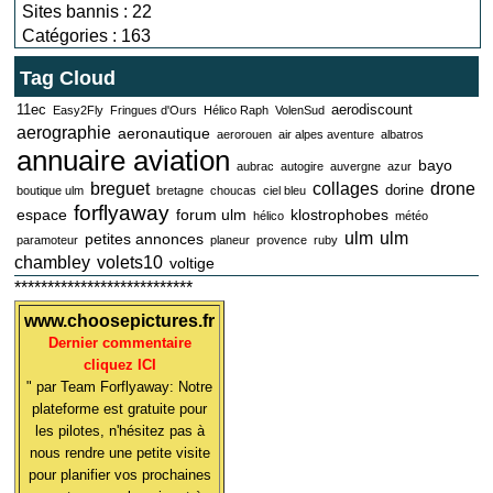
Sites bannis : 22
Catégories : 163
Tag Cloud
11ec
aerodiscount
Easy2Fly
Fringues d'Ours
Hélico Raph
VolenSud
aerographie
aeronautique
aerorouen
air alpes aventure
albatros
annuaire aviation
bayo
aubrac
autogire
auvergne
azur
breguet
collages
drone
dorine
boutique ulm
bretagne
choucas
ciel bleu
forflyaway
espace
forum ulm
klostrophobes
hélico
météo
ulm
ulm
petites annonces
paramoteur
planeur
provence
ruby
chambley
volets10
voltige
***************************
www.choosepictures.fr
Dernier commentaire
cliquez ICI
" par Team Forflyaway: Notre
plateforme est gratuite pour
les pilotes, n'hésitez pas à
nous rendre une petite visite
pour planifier vos prochaines