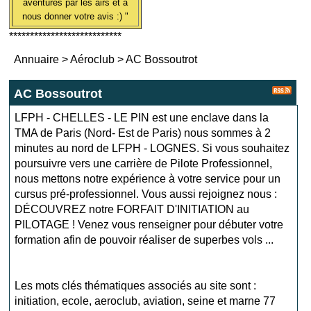
aventures par les airs et à
nous donner votre avis :) "
***************************
Annuaire
>
Aéroclub
>
AC Bossoutrot
AC Bossoutrot
LFPH - CHELLES - LE PIN est une enclave dans la
TMA de Paris (Nord- Est de Paris) nous sommes à 2
minutes au nord de LFPH - LOGNES. Si vous souhaitez
poursuivre vers une carrière de Pilote Professionnel,
nous mettons notre expérience à votre service pour un
cursus pré-professionnel. Vous aussi rejoignez nous :
DÉCOUVREZ notre FORFAIT D'INITIATION au
PILOTAGE ! Venez vous renseigner pour débuter votre
formation afin de pouvoir réaliser de superbes vols ...
Les mots clés thématiques associés au site sont :
initiation
,
ecole
,
aeroclub
,
aviation
,
seine et marne 77