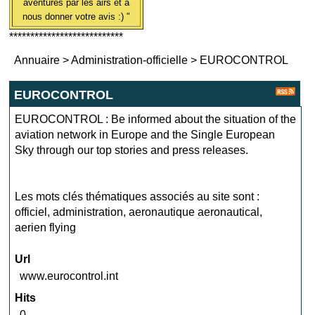
aventures par les airs et à
nous donner votre avis :) "
***************************
Annuaire
>
Administration-officielle
>
EUROCONTROL
EUROCONTROL
EUROCONTROL : Be informed about the situation of the
aviation network in Europe and the Single European
Sky through our top stories and press releases.
Les mots clés thématiques associés au site sont :
officiel
,
administration
,
aeronautique aeronautical
,
aerien flying
Url
www.eurocontrol.int
Hits
0