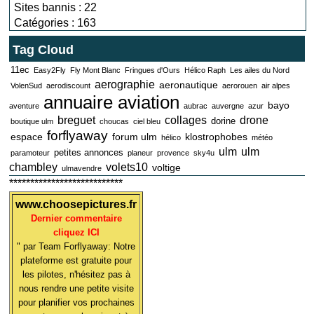
Sites bannis : 22
Catégories : 163
Tag Cloud
11ec
Easy2Fly
Fly Mont Blanc
Fringues d'Ours
Hélico Raph
Les ailes du Nord
aerographie
aeronautique
VolenSud
aerodiscount
aerorouen
air alpes
annuaire aviation
bayo
aventure
aubrac
auvergne
azur
breguet
collages
drone
dorine
boutique ulm
choucas
ciel bleu
forflyaway
espace
forum ulm
klostrophobes
hélico
météo
ulm
ulm
petites annonces
paramoteur
planeur
provence
sky4u
chambley
volets10
voltige
ulmavendre
***************************
www.choosepictures.fr
Dernier commentaire
cliquez ICI
" par Team Forflyaway: Notre
plateforme est gratuite pour
les pilotes, n'hésitez pas à
nous rendre une petite visite
pour planifier vos prochaines