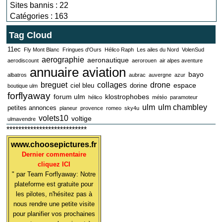
Sites bannis : 22
Catégories : 163
Tag Cloud
11ec
Fly Mont Blanc
Fringues d'Ours
Hélico Raph
Les ailes du Nord
VolenSud
aerographie
aeronautique
aerodiscount
aerorouen
air alpes aventure
annuaire aviation
bayo
albatros
aubrac
auvergne
azur
breguet
collages
drone
espace
ciel bleu
dorine
boutique ulm
forflyaway
forum ulm
klostrophobes
hélico
météo
paramoteur
ulm
ulm chambley
petites annonces
planeur
provence
romeo
sky4u
volets10
voltige
ulmavendre
***************************
www.choosepictures.fr
Dernier commentaire
cliquez ICI
" par Team Forflyaway: Notre
plateforme est gratuite pour
les pilotes, n'hésitez pas à
nous rendre une petite visite
pour planifier vos prochaines