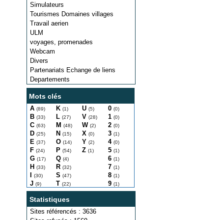
Simulateurs
Tourismes Domaines villages
Travail aerien
ULM
voyages, promenades
Webcam
Divers
Partenariats Echange de liens
Departements
Mots clés
A
K
U
0
(89)
(1)
(5)
(0)
B
L
V
1
(33)
(27)
(28)
(0)
C
M
W
2
(63)
(48)
(2)
(0)
D
N
X
3
(25)
(15)
(0)
(1)
E
O
Y
4
(37)
(14)
(2)
(0)
F
P
Z
5
(24)
(54)
(1)
(1)
G
Q
6
(17)
(4)
(1)
H
R
7
(33)
(32)
(1)
I
S
8
(30)
(47)
(1)
J
T
9
(9)
(22)
(1)
Statistiques
Sites référencés : 3636