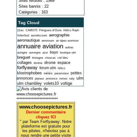
Sites refusés : 1569
Sites bannis : 22
Catégories : 163
Tag Cloud
11ec
Fringues d'Ours
CAMO75
Hélico Raph
aerographie
VolenSud
aerodiscount
aeronautique
aerorouen
air alpes aventure
annuaire aviation
aubrac
bayo
autogire
auvergne
azur
boutique ulm
breguet
bretagne
choucas
ciel bleu
drone
collages
espace
dorine
forflyaway
forum ulm
hélico
klostrophobes
petites
météo
paramoteur
ulm
annonces
planeur
provence
romeo
ruby
ulm chambley
volets10
voltige
***************************
www.choosepictures.fr
Dernier commentaire
cliquez ICI
" par Team Forflyaway: Notre
plateforme est gratuite pour
les pilotes, n'hésitez pas à
nous rendre une petite visite