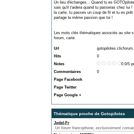
Un lieu d'échanges... Quand tu es GOTOpilote, 
sais qu'il t'aidera quand tu passeras chez lui 
la carte, tu passes un coup de fil et tu es prêt
partage la même passion que toi !
Les mots clés thématiques associés au site s
forum
,
carte
Url
gotopilotes.clicforu
Hits
0
Notes
0.0/5 p
Commentaires
0
Page Facebook
Page Twitter
Page Google +
Thématique proche de Gotopilotes
Jodel-Fr
Un forum francophone, exclusivement consac