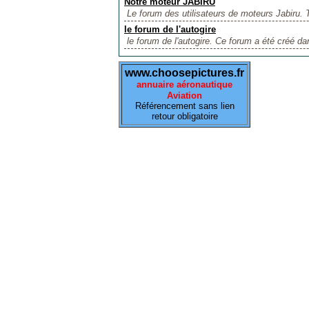
Notre moteur JABIRU
Le forum des utilisateurs de moteurs Jabiru. 
le forum de l'autogire
le forum de l'autogire. Ce forum a été créé dan
www.choosepictures.fr
annuaire aéronautique
Aviation
Référencement sans lien
retour obligatoire