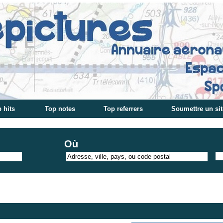
 hits
Top notes
Top referrers
Soumettre un sit
Où