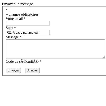
Envoyer un message
*
= champs obligatoires
Votre email
*
Sujet
*
Message
*
Code de sÃ©curitÃ©
*