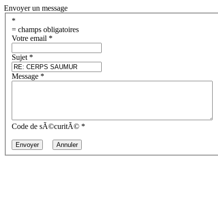
Envoyer un message
*
= champs obligatoires
Votre email
*
Sujet
*
Message
*
Code de sÃ©curitÃ©
*