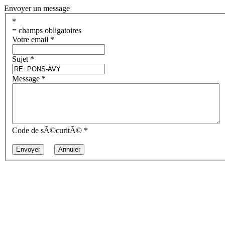
Envoyer un message
*
= champs obligatoires
Votre email
*
Sujet
*
Message
*
Code de sÃ©curitÃ©
*