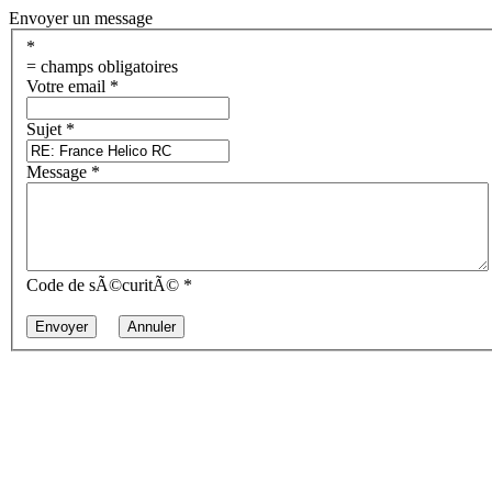
Envoyer un message
*
= champs obligatoires
Votre email
*
Sujet
*
Message
*
Code de sÃ©curitÃ©
*