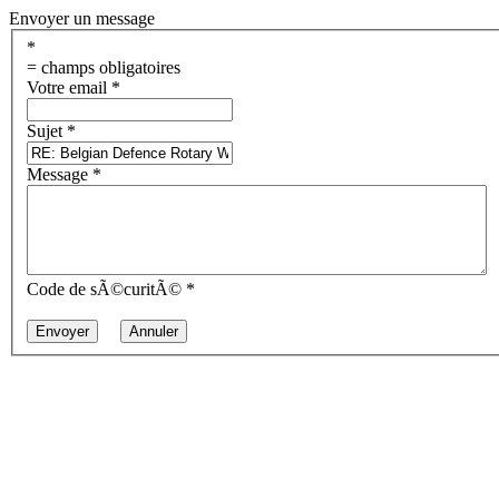
Envoyer un message
*
= champs obligatoires
Votre email
*
Sujet
*
Message
*
Code de sÃ©curitÃ©
*