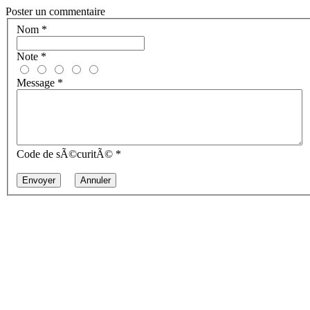
Poster un commentaire
Nom
*
Note
*
Message
*
Code de sÃ©curitÃ©
*