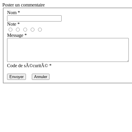
Poster un commentaire
Nom
*
Note
*
Message
*
Code de sÃ©curitÃ©
*