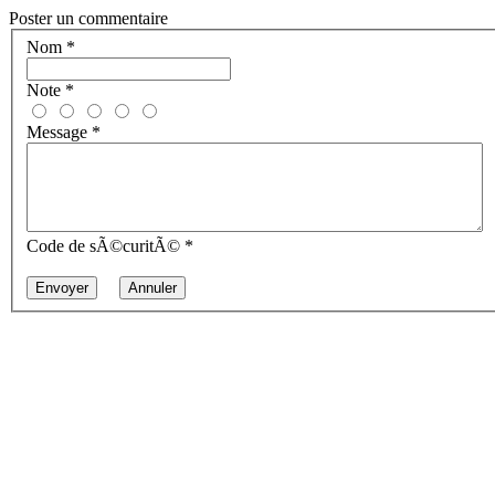
Poster un commentaire
Nom
*
Note
*
Message
*
Code de sÃ©curitÃ©
*