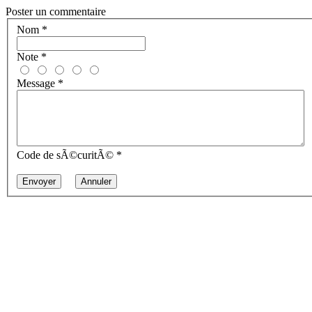
Poster un commentaire
Nom
*
Note
*
Message
*
Code de sÃ©curitÃ©
*