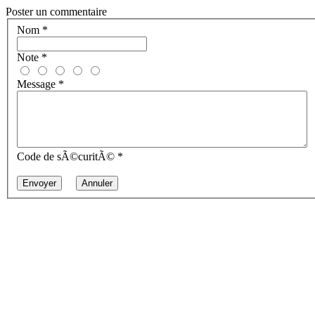
Poster un commentaire
Nom
*
Note
*
Message
*
Code de sÃ©curitÃ©
*