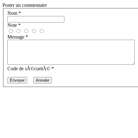
Poster un commentaire
Nom
*
Note
*
Message
*
Code de sÃ©curitÃ©
*