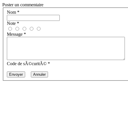
Poster un commentaire
Nom
*
Note
*
Message
*
Code de sÃ©curitÃ©
*