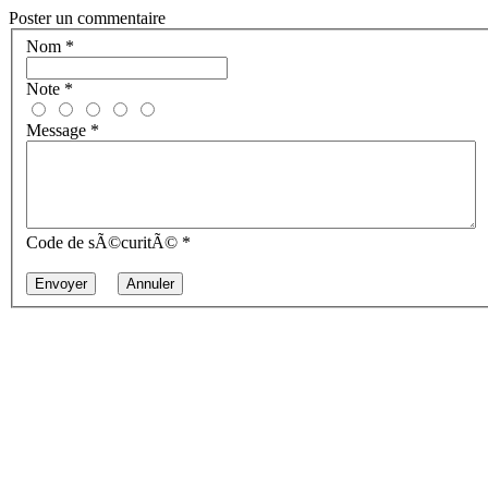
Poster un commentaire
Nom
*
Note
*
Message
*
Code de sÃ©curitÃ©
*