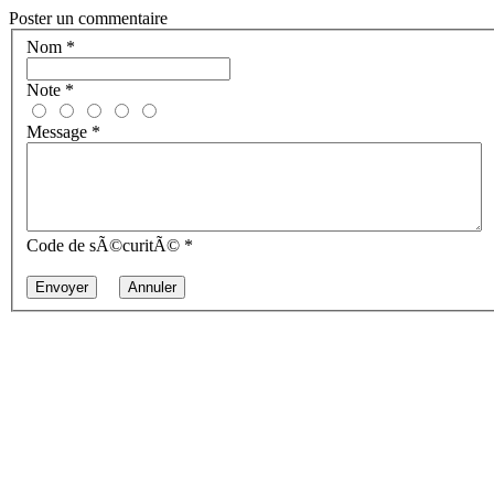
Poster un commentaire
Nom
*
Note
*
Message
*
Code de sÃ©curitÃ©
*